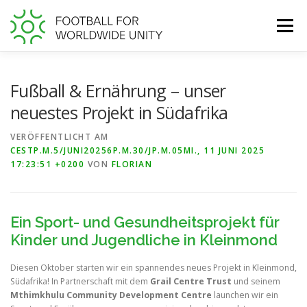
Zum
Inhalt
Menü
springen
WORLD FOOTBALL GIVING DAY
Fußball & Ernährung – unser
neuestes Projekt in Südafrika
TRANSPARENZ BEI FFWU
JETZT UNTERSTÜTZEN!
VERÖFFENTLICHT AM
CESTP.M.5/JUNI20256P.M.30/JP.M.05MI., 11 JUNI 2025
17:23:51 +0200
VON
FLORIAN
Ein Sport- und Gesundheitsprojekt für
Kinder und Jugendliche in Kleinmond
Diesen Oktober starten wir ein spannendes neues Projekt in Kleinmond,
Südafrika! In Partnerschaft mit dem
Grail Centre Trust
und seinem
Mthimkhulu Community Development Centre
launchen wir ein